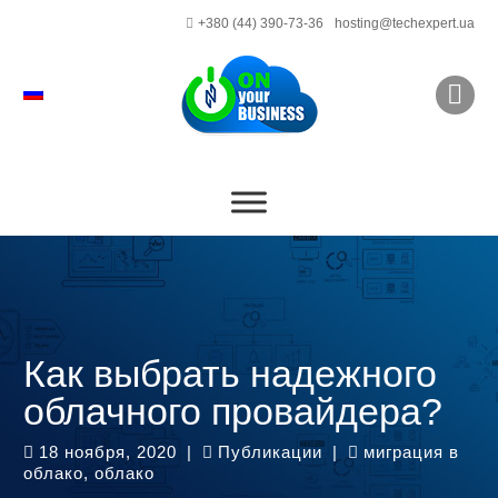
+380 (44) 390-73-36
hosting@techexpert.ua
Как выбрать надежного
облачного провайдера?
18 ноября, 2020
|
Публикации
|
миграция в
облако
,
облако