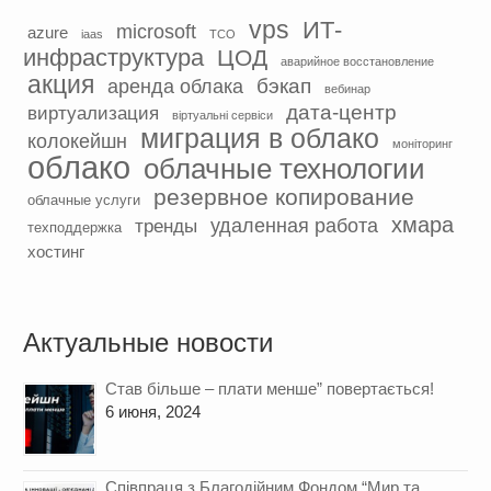
vps
ИТ-
microsoft
azure
iaas
TCO
инфраструктура
ЦОД
аварийное восстановление
акция
бэкап
аренда облака
вебинар
дата-центр
виртуализация
віртуальні сервіси
миграция в облако
колокейшн
моніторинг
облако
облачные технологии
резервное копирование
облачные услуги
хмара
удаленная работа
тренды
техподдержка
хостинг
Актуальные новости
Став більше – плати менше” повертається!
6 июня, 2024
Cпівпраця з Благодійним Фондом “Мир та