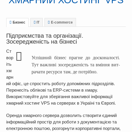
Бизнес
IT
E-commerce
Підприємства та організації.
Зосередженість на бізнесі
Ст
Успіш­ний біз­нес праг­не до дос­ко­на­лос­ті.
вор
Тут важ­ли­ві зо­се­ре­дже­ність та вмін­ня вит­
іть
хм
ра­ча­ти ре­сур­си там, де пот­ріб­но.
арн
ий офіс, це спростить роботу допоміжних підрозділів.
Перенесіть облікові та ERP-системи в хмару.
Використовуйте для зберігання важливої інформації
хмарний хостинг VPS на серверах в Україні та Європі.
Оренда хмарного сервера дозволить створити єдиний
інформаційний простір для роботи з документацією та
електронною поштою, розгорнути корпоративні портали,