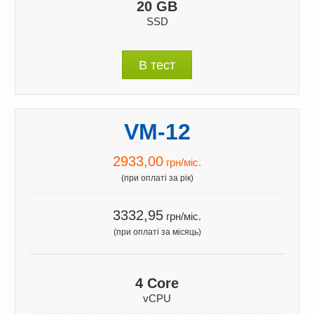
20 GB
SSD
В тест
VM-12
2933,00
грн/міс.
(при оплаті за рік)
3332,95
грн/міс.
(при оплаті за місяць)
4 Core
vCPU