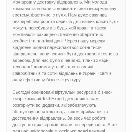
міжнародну доставку відправлень. Ми молода
компанія та почали створювати свою інформаційну
систему, фактично, з нуля. Нам дуже важлива
безперебійна робота сервісів для наших клієнтів, які
можуть перебувати в будь-якій країні, а також
можливість захищено і безпечно зберігати їх
особисті та платіжні дані. Через нашу мережу
відділень щодня пересилаються сотні тисяч
відправлень, вони повинні бути доставлені точно за
адресою. Для нас було очевидно, тільки хмарні
технології допоможуть об’єднати тисячі
співробітників та сотні відділень в Україні і світі в
одну ефективну бізнес-структуру.
Сьогодні орендовані віртуальні ресурси в бізнес-
хмарі компанії TechExpert дозволяють нам
розгорнути всі додатки, які забезпечують
обслуговування клієнтів, а також приймання та
доставлення відправлень. За весь час роботи
доступ до цих сервісів ніколи не переривався. А це
для нас найголовніше, оскільки деякі важливі