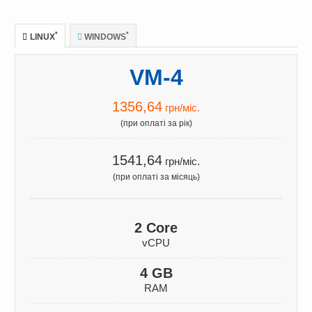
*
*
LINUX
WINDOWS
VM-4
1356,64
грн/міс.
(при оплаті за рік)
1541,64
грн/міс.
(при оплаті за місяць)
2 Core
vCPU
4 GB
RAM