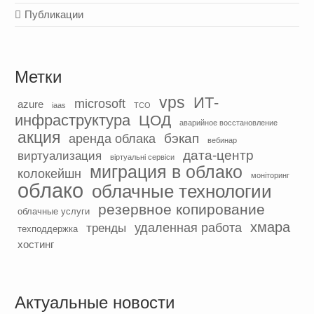
Публикации
Метки
vps
ИТ-
microsoft
azure
iaas
TCO
инфраструктура
ЦОД
аварийное восстановление
акция
бэкап
аренда облака
вебинар
дата-центр
виртуализация
віртуальні сервіси
миграция в облако
колокейшн
моніторинг
облако
облачные технологии
резервное копирование
облачные услуги
хмара
удаленная работа
тренды
техподдержка
хостинг
Актуальные новости