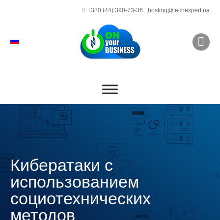
+380 (44) 390-73-36
hosting@techexpert.ua
Кибератаки с
использованием
социотехнических
методов