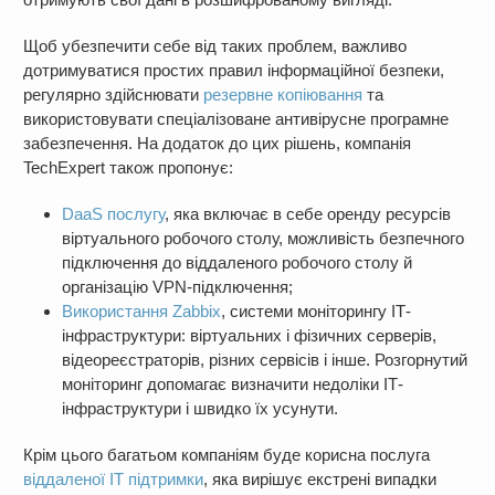
Щоб убезпечити себе від таких проблем, важливо
дотримуватися простих правил інформаційної безпеки,
регулярно здійснювати
резервне копіювання
та
використовувати спеціалізоване антивірусне програмне
забезпечення. На додаток до цих рішень, компанія
TechExpert також пропонує:
DaaS послугу
, яка включає в себе оренду ресурсів
віртуального робочого столу, можливість безпечного
підключення до віддаленого робочого столу й
організацію VPN-підключення;
Використання Zabbix
, системи моніторингу ІТ-
інфраструктури: віртуальних і фізичних серверів,
відеореєстраторів, різних сервісів і інше. Розгорнутий
моніторинг допомагає визначити недоліки ІТ-
інфраструктури і швидко їх усунути.
Крім цього багатьом компаніям буде корисна послуга
віддаленої ІТ підтримки
, яка вирішує екстрені випадки