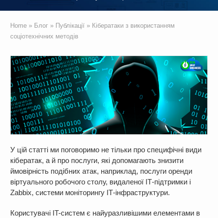
Home
»
Блог
»
Публікації
»
Кібератаки з використанням
соціотехнічних методів
У цій статті ми поговоримо не тільки про специфічні види
кібератак, а й про послуги, які допомагають знизити
ймовірність подібних атак, наприклад, послуги оренди
віртуального робочого столу, видаленої ІТ-підтримки і
Zabbix, системи моніторингу ІТ-інфраструктури.
Користувачі IT-систем є найуразливішими елементами в