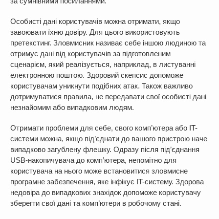
за сумнівними посиланнями.
Особисті дані користувачів можна отримати, якщо
завоювати їхню довіру. Для цього використовують
претекстинг. Зловмисник називає себе іншою людиною та
отримує дані від користувачів за підготовленим
сценарієм, який реалізується, наприклад, в листуванні
електронною поштою. Здоровий скепсис допоможе
користувачам уникнути подібних атак. Також важливо
дотримуватися правила, не передавати свої особисті дані
незнайомим або випадковим людям.
Отримати проблеми для себе, свого комп’ютера або IT-
системи можна, якщо під’єднати до вашого пристрою наче
випадково загублену флешку. Одразу після під’єднання
USB-накопичувача до комп’ютера, непомітно для
користувача на нього може встановитися зловмисне
програмне забезпечення, яке інфікує IT-систему. Здорова
недовіра до випадкових знахідок допоможе користувачу
зберегти свої дані та комп’ютери в робочому стані.