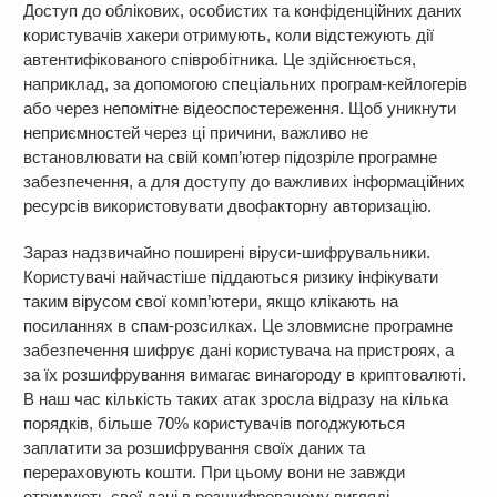
Доступ до облікових, особистих та конфіденційних даних
користувачів хакери отримують, коли відстежують дії
автентифікованого співробітника. Це здійснюється,
наприклад, за допомогою спеціальних програм-кейлогерів
або через непомітне відеоспостереження. Щоб уникнути
неприємностей через ці причини, важливо не
встановлювати на свій комп’ютер підозріле програмне
забезпечення, а для доступу до важливих інформаційних
ресурсів використовувати двофакторну авторизацію.
Зараз надзвичайно поширені віруси-шифрувальники.
Користувачі найчастіше піддаються ризику інфікувати
таким вірусом свої комп’ютери, якщо клікають на
посиланнях в спам-розсилках. Це зловмисне програмне
забезпечення шифрує дані користувача на пристроях, а
за їх розшифрування вимагає винагороду в криптовалюті.
В наш час кількість таких атак зросла відразу на кілька
порядків, більше 70% користувачів погоджуються
заплатити за розшифрування своїх даних та
перераховують кошти. При цьому вони не завжди
отримують свої дані в розшифрованому вигляді.