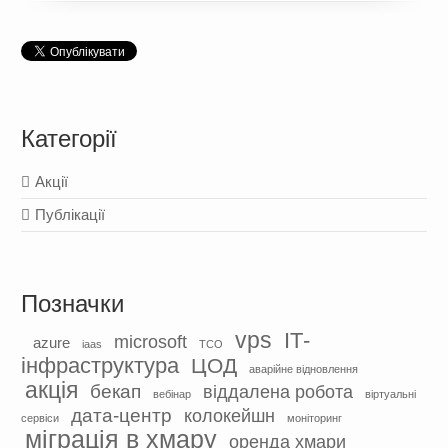
Категорії
Акції
Публікації
Позначки
vps
ІТ-
microsoft
azure
iaas
TCO
інфраструктура
ЦОД
аварійне відновлення
акція
бекап
віддалена робота
вебінар
віртуальні
дата-центр
колокейшн
сервіси
моніторинг
міграція в хмару
оренда хмари