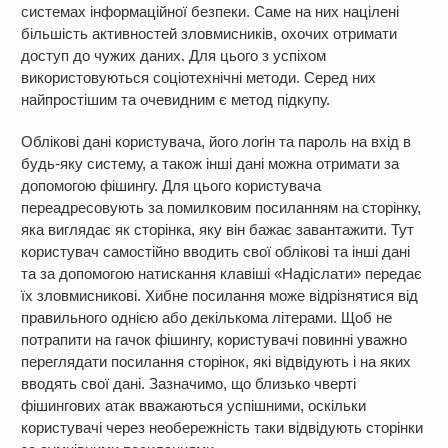
системах інформаційної безпеки. Саме на них націлені
більшість активностей зловмисників, охочих отримати
доступ до чужих даних. Для цього з успіхом
використовуються соціотехнічні методи. Серед них
найпростішим та очевидним є метод підкупу.
Облікові дані користувача, його логін та пароль на вхід в
будь-яку систему, а також інші дані можна отримати за
допомогою фішингу. Для цього користувача
переадресовують за помилковим посиланням на сторінку,
яка виглядає як сторінка, яку він бажає завантажити. Тут
користувач самостійно вводить свої облікові та інші дані
та за допомогою натискання клавіші «Надіслати» передає
їх зловмисникові. Хибне посилання може відрізнятися від
правильного однією або декількома літерами. Щоб не
потрапити на гачок фішингу, користувачі повинні уважно
переглядати посилання сторінок, які відвідують і на яких
вводять свої дані. Зазначимо, що близько чверті
фішингових атак вважаються успішними, оскільки
користувачі через необережність таки відвідують сторінки