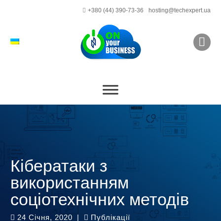
+380 (44) 390-73-36
hosting@techexpert.ua
Кібератаки з
використанням
соціотехнічних методів
24 Січня, 2020
|
Публікації