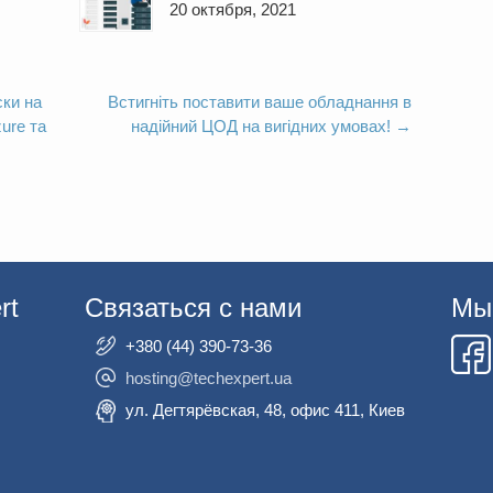
20 октября, 2021
ки на
Встигніть поставити ваше обладнання в
ure та
надійний ЦОД на вигідних умовах!
→
rt
Связаться с нами
Мы 
+380 (44) 390-73-36
hosting@techexpert.ua
ул. Дегтярёвская, 48, офис 411, Киев