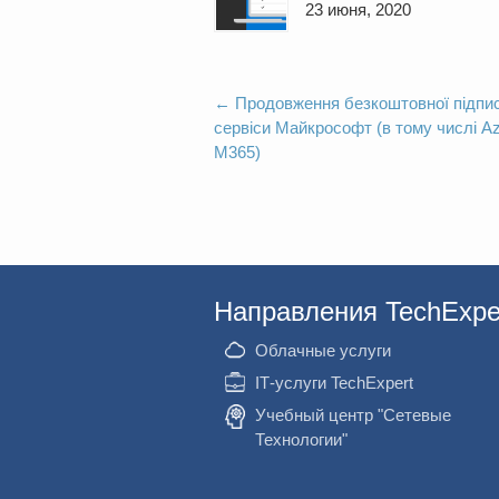
23 июня, 2020
←
Продовження безкоштовної підпис
сервіси Майкрософт (в тому числі Az
М365)
Направления TechExpe
Облачные услуги
ІТ-услуги TechExpert
Учебный центр "Сетевые
Технологии"