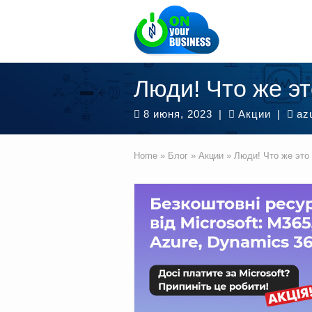
Люди! Что же 
8 июня, 2023
|
Акции
|
az
Home
»
Блог
»
Акции
»
Люди! Что же эт