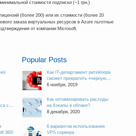
минимальной стоимости подписки (~1 грн.)
ицензий (более 200) или их стоимости (более 20
 нового заказа виртуальных ресурсов в Azure льготные
дтверждения от компании Microsoft.
Popular Posts
ної
Как IT-департамент ритейлера
сможет превратить «черную
і
пятницу» в светлый день
6 ноября, 2019
Как оптимизировать расходы
са с
на бэкапы в облаке?
Service
8 декабря, 2020
я
6 вариантов использования
ft 365!
VPS сервера