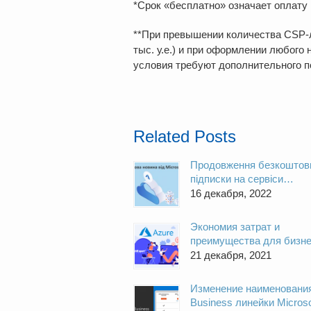
*Срок «бесплатно» означает оплату 
**При превышении количества CSP-л
тыс. у.е.) и при оформлении любого
условия требуют дополнительного по
Related Posts
Продовження безкоштов
підписки на сервіси
Майкрософт (в тому числ
16 декабря, 2022
Azure та М365)
Экономия затрат и
преимущества для бизне
Azure Infrastructure-As-A
21 декабря, 2021
(IaaS)
Изменение наименовани
Business линейки Microso