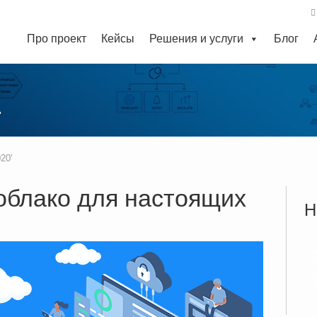
Про проект
Кейсы
Решения и услуги
Блог
'
20'
облако для настоящих
Н