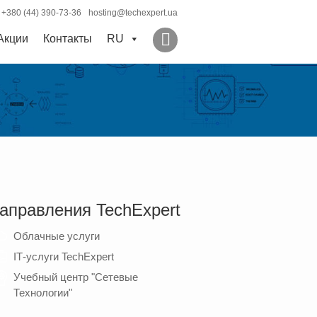
+380 (44) 390-73-36
hosting@techexpert.ua
Акции
Контакты
RU
аправления TechExpert
Облачные услуги
ІТ-услуги TechExpert
Учебный центр "Сетевые
Технологии"